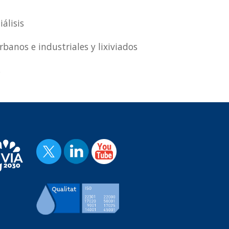
álisis
rbanos e industriales y lixiviados
s