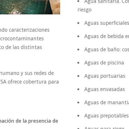
Agua sanitaria. Co
riesgo
Aguas superficiale
ndo caracterizaciones
Aguas de bebida 
microcontaminantes
o de las distintas
Aguas de baño: cos
Aguas de piscina
 humano y sus redes de
Aguas portuarias
SA ofrece cobertura para
Aguas envasadas
Aguas de mananti
Aguas prepotables
mación de la presencia de
Aguas para riego