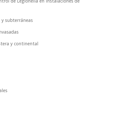
ntrol de Legionella en instalaciones de
s y subterráneas
envasadas
tera y continental
ales