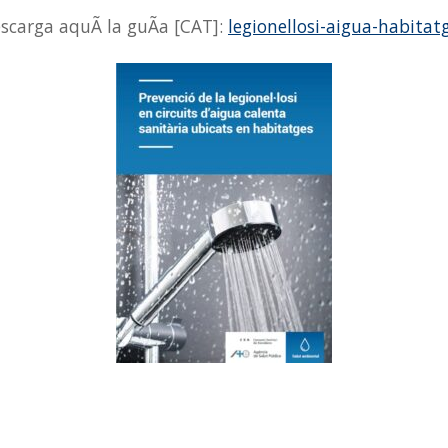
scarga aquÃ­ la guÃ­a [CAT]:
legionellosi-aigua-habitat