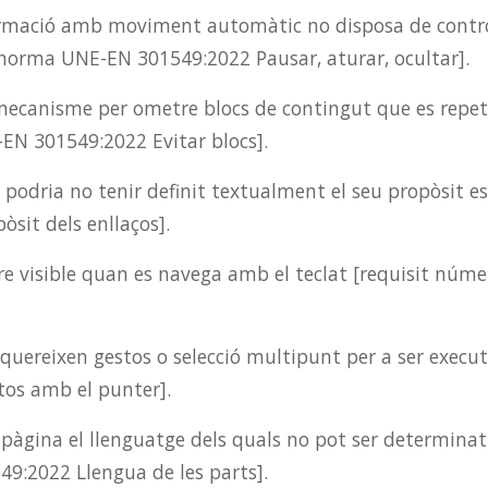
mació amb moviment automàtic no disposa de controls 
a norma UNE-EN 301549:2022 Pausar, aturar, ocultar].
mecanisme per ometre blocs de contingut que es repete
EN 301549:2022 Evitar blocs].
odria no tenir definit textualment el seu propòsit esp
it dels enllaços].
re visible quan es navega amb el teclat [requisit núm
quereixen gestos o selecció multipunt per a ser execut
os amb el punter].
a pàgina el llenguatge dels quals no pot ser determina
49:2022 Llengua de les parts].