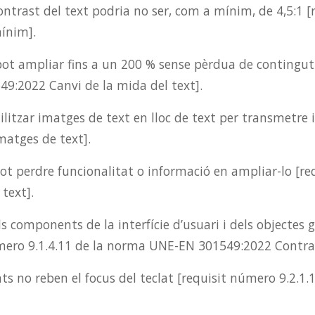
ontrast del text podria no ser, com a mínim, de 4,5:1 
ínim].
pot ampliar fins a un 200 % sense pèrdua de contingut
49:2022 Canvi de la mida del text].
litzar imatges de text en lloc de text per transmetre 
atges de text].
ot perdre funcionalitat o informació en ampliar-lo [re
text].
s components de la interfície d’usuari i dels objectes g
úmero 9.1.4.11 de la norma UNE-EN 301549:2022 Contras
ts no reben el focus del teclat [requisit número 9.2.