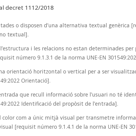
al decret 1112/2018
ades o disposen d’una alternativa textual genèrica [r
o textual].
 l’estructura i les relacions no estan determinades pe
equisit número 9.1.3.1 de la norma UNE-EN 301549:2022
a orientació horitzontal o vertical per a ser visualit
49:2022 Orientació].
ntrada que recull informació sobre l’usuari no té ident
9:2022 Identificació del propòsit de l’entrada].
l color com a únic mitjà visual per transmetre informa
visual [requisit número 9.1.4.1 de la norma UNE-EN 301